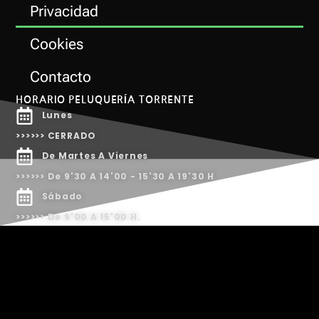
Privacidad
Cookies
Contacto
HORARIO PELUQUERÍA TORRENTE
Lunes
>>>>>> CERRADO
De Martes A Viernes
>>>>>> De 9'30 A 14'00 - 15'30 A 19'30 H
Sábado
>>>>>> De 9'00 A 15'00 H.